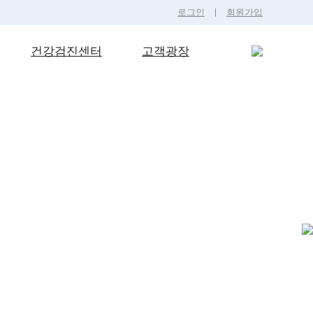
로그인
회원가입
건강검진센터
고객광장
치료
검진센터
공지사항
주사
병원소식
경성형술
치료사례
포치료
온라인상담
핵감압술