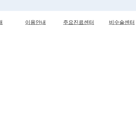
개
이용안내
주요진료센터
비수술센터
원장인사말
진료시간
정형외과분야
증식
료진소개
입·퇴원안내
관절센터
관절
병통합서비스
비급여안내
척추센터
경막외신
층 의료비지원
증명서발급안내
상지관절센터
줄기세
병원소개
병원둘러보기
인공관절센터
고주파수
찾아오시는길
족부센터
내과분야
내시경센터